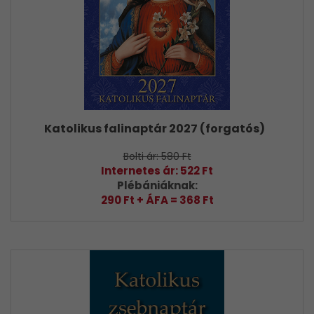
Katolikus falinaptár 2027 (forgatós)
Bolti ár: 580 Ft
Internetes ár: 522 Ft
Plébániáknak:
290 Ft + ÁFA = 368 Ft