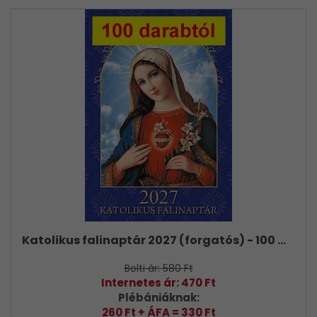
Katolikus falinaptár 2027 (forgatós) - 100 DARABTÓL
Bolti ár: 580 Ft
Internetes ár: 470 Ft
Plébániáknak:
260 Ft + ÁFA = 330 Ft