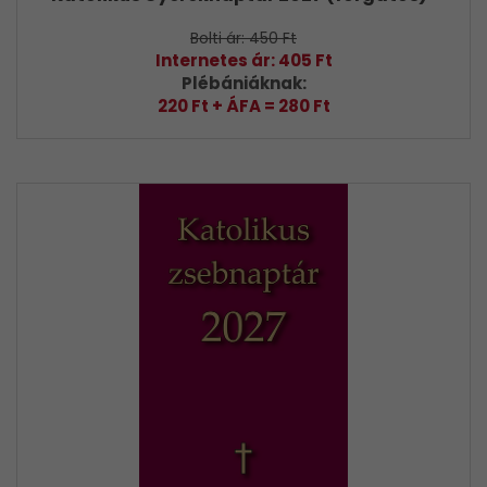
Bolti ár: 450 Ft
Internetes ár: 405 Ft
Plébániáknak:
220 Ft + ÁFA = 280 Ft