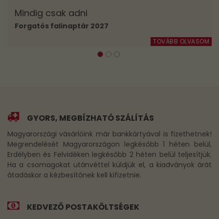
Mindig csak adni
Forgatós falinaptár 2027
TOVÁBB OLVASOM
GYORS, MEGBÍZHATÓ SZÁLÍTÁS
Magyarországi vásárlóink már bankkártyával is fizethetnek!
Megrendelését Magyarországon legkésőbb 1 héten belül,
Erdélyben és Felvidéken legkésőbb 2 héten belül teljesítjük.
Ha a csomagokat utánvéttel küldjük el, a kiadványok árát
átadáskor a kézbesítőnek kell kifizetnie.
KEDVEZŐ POSTAKÖLTSÉGEK