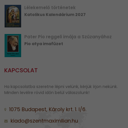
Lélekemelő történetek
Katolikus Kalendárium 2027
Pater Pio reggeli imája a Szűzanyához
Pio atya imafüzet
KAPCSOLAT
Ha kapcsolatba szeretne lépni velünk, kérjük írjon nekünk.
Minden levélre rövid időn belül válaszolunk!
1075 Budapest, Károly krt. 1. I/6.
kiado@szentmaximilian.hu