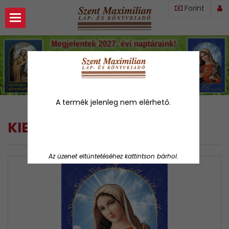
Forint
ozás
nk
A termék jelenleg nem elérhető.
ók
KIEMELT
TERMÉKEINK
Az üzenet eltüntetéséhez kattintson bárhol.