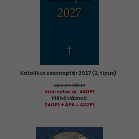
Katolikus zsebnaptár 2027 (2. típus)
Bolti ár: 480 Ft
Internetes ár: 480 Ft
Plébániáknak:
340 Ft + ÁFA = 432 Ft