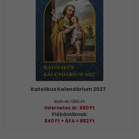
Katolikus Kalendárium 2027
Bolti ár: 980 Ft
Internetes ár: 980 Ft
Plébániáknak:
840 Ft + ÁFA = 882 Ft