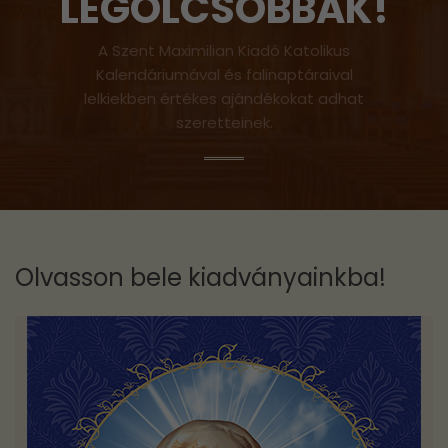
LEGOLCSÓBBAK!
A Szent Maximilian Kiadó Katolikus
Kalendáriumával és falinaptáraival
lelkiekben értékes ajándékokat adhat
szeretteinek.
Olvasson bele kiadványainkba!