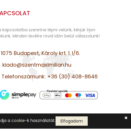
APCSOLAT
 kapcsolatba szeretne lépni velünk, kérjük írjon
künk. Minden levélre rövid időn belül válaszolunk!
1075 Budapest, Károly krt. 1. I/6.
kiado@szentmaximilian.hu
Telefonszámunk: +36 (30) 408-8646
✖
adja a
cookie
-k használatát.
Elfogadom