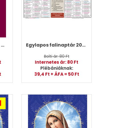
Katolikus zsebnaptár 2027 (1. típus)
Egylapos falinaptár 2027
Bolti ár: 80 Ft
t
Internetes ár: 80 Ft
Plébániáknak:
t
39,4 Ft + ÁFA = 50 Ft