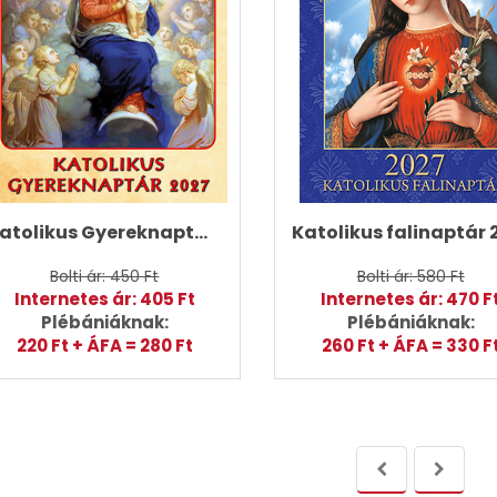
Katolikus Gyereknaptár 2027 (forgatós)
Bolti ár: 450 Ft
Bolti ár: 580 Ft
Internetes ár: 405 Ft
Internetes ár: 470 F
Plébániáknak:
Plébániáknak:
220 Ft + ÁFA = 280 Ft
260 Ft + ÁFA = 330 F