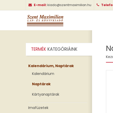
E-mail:
kiado@szentmaximilian.hu
Telef
N
TERMÉK
KATEGÓRIÁINK
Kez
Kalendárium, Naptárak
Kalendárium
Naptárak
Kártyanaptárak
Imafüzetek