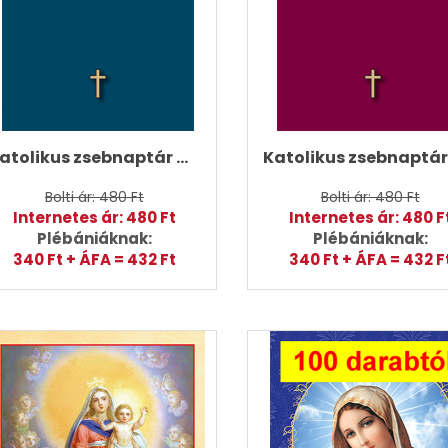
Katolikus zsebnaptár 2027 (2. típus)
Bolti ár: 480 Ft
Bolti ár: 480 Ft
Internetes ár: 480 Ft
Internetes ár: 480 F
Plébániáknak:
Plébániáknak:
340 Ft + ÁFA = 432 Ft
340 Ft + ÁFA = 432 F