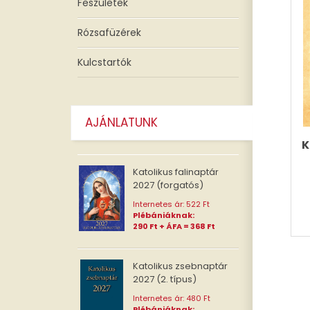
Feszületek
Rózsafüzérek
Kulcstartók
AJÁNLATUNK
Katolikus falinaptár
2027 (forgatós)
Internetes ár: 522 Ft
Plébániáknak:
290 Ft + ÁFA = 368 Ft
Katolikus zsebnaptár
2027 (2. típus)
Internetes ár: 480 Ft
Plébániáknak: