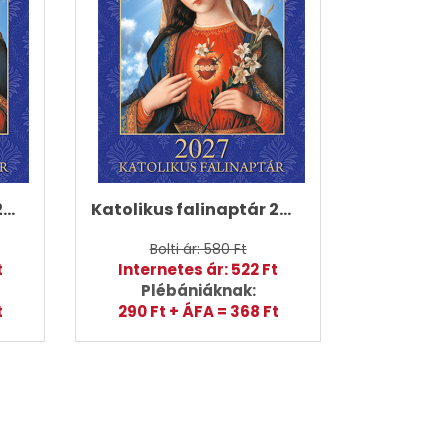
Katolikus falinaptár 2027 (forgatós) - 100 DARABTÓL
Katolikus falinaptár 2027 (forgatós)
Bolti ár: 580 Ft
t
Internetes ár: 522 Ft
Plébániáknak:
t
290 Ft + ÁFA = 368 Ft