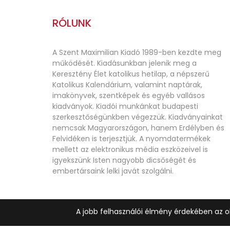
RÓLUNK
A Szent Maximilian Kiadó 1989-ben kezdte meg
működését. Kiadásunkban jelenik meg a
Keresztény Élet katolikus hetilap, a népszerű
Katolikus Kalendárium, valamint naptárak,
imakönyvek, szentképek és egyéb vallásos
kiadványok. Kiadói munkánkat budapesti
szerkesztőségünkben végezzük. Kiadványainkat
nemcsak Magyarországon, hanem Erdélyben és
Felvidéken is terjesztjük. A nyomdatermékek
mellett az elektronikus média eszközeivel is
igyekszünk Isten nagyobb dicsőségét és
embertársaink lelki javát szolgálni.
A jobb felhasználói élmény érdekében az o