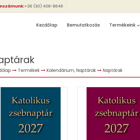
onszámunk:
+36 (30) 408-8646
Kezdőlap
Bemutatkozás
Termékeink
aptárak
dőlap
Termékek
Kalendárium, Naptárak
Naptárak