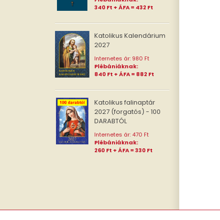
340 Ft + ÁFA = 432 Ft
Katolikus Kalendárium
2027
Internetes ár: 980 Ft
Plébániáknak:
840 Ft + ÁFA = 882 Ft
Katolikus falinaptár
2027 (forgatós) - 100
DARABTÓL
Internetes ár: 470 Ft
Plébániáknak:
260 Ft + ÁFA = 330 Ft