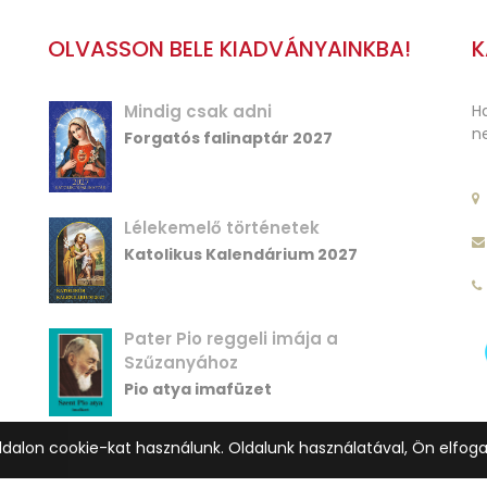
OLVASSON BELE KIADVÁNYAINKBA!
K
Mindig csak adni
Ha
ne
Forgatós falinaptár 2027
Lélekemelő történetek
Katolikus Kalendárium 2027
Pater Pio reggeli imája a
Szűzanyához
Pio atya imafüzet
ldalon cookie-kat használunk. Oldalunk használatával, Ön elfog