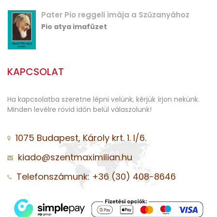
Pater Pio reggeli imája a Szűzanyához
Pio atya imafüzet
KAPCSOLAT
Ha kapcsolatba szeretne lépni velünk, kérjük írjon nekünk.
Minden levélre rövid időn belül válaszolunk!
1075 Budapest, Károly krt. 1. I/6.
kiado@szentmaximilian.hu
Telefonszámunk: +36 (30) 408-8646