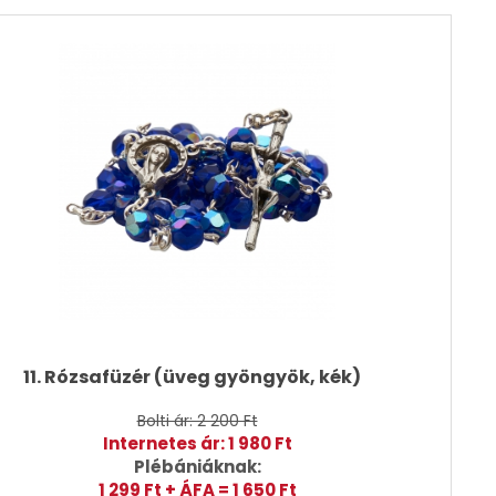
11. Rózsafüzér (üveg gyöngyök, kék)
Bolti ár: 2 200 Ft
Internetes ár: 1 980 Ft
Plébániáknak:
1 299 Ft + ÁFA = 1 650 Ft