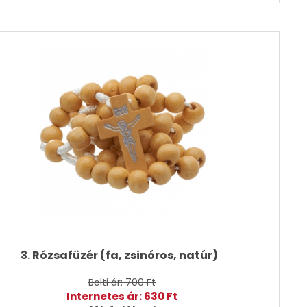
3. Rózsafüzér (fa, zsinóros, natúr)
Bolti ár: 700 Ft
Internetes ár: 630 Ft