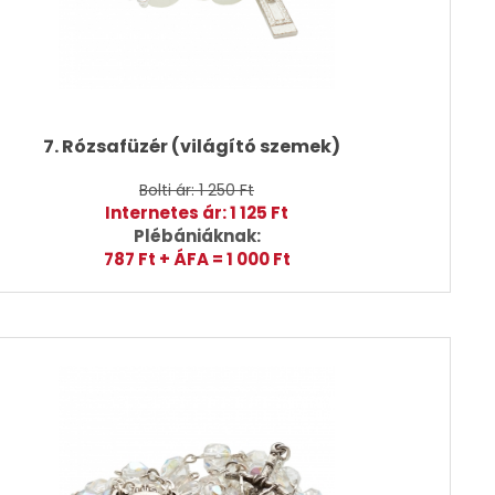
7. Rózsafüzér (világító szemek)
Bolti ár: 1 250 Ft
Internetes ár: 1 125 Ft
Plébániáknak:
787 Ft + ÁFA = 1 000 Ft