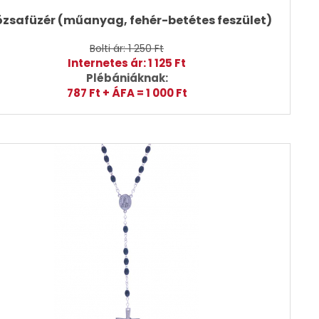
Rózsafüzér (műanyag, fehér-betétes feszület)
Bolti ár: 1 250 Ft
Internetes ár: 1 125 Ft
Plébániáknak:
787 Ft + ÁFA = 1 000 Ft