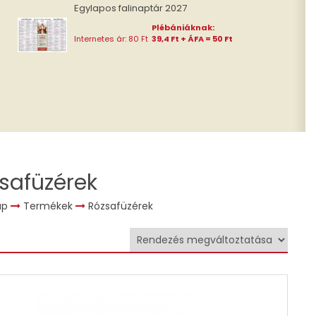
Egylapos falinaptár 2027
Plébániáknak:
Internetes ár: 80 Ft
39,4 Ft + ÁFA = 50 Ft
safüzérek
ap
Termékek
Rózsafüzérek