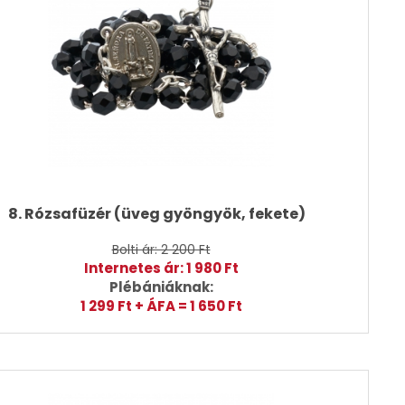
8. Rózsafüzér (üveg gyöngyök, fekete)
Bolti ár: 2 200 Ft
Internetes ár: 1 980 Ft
Plébániáknak:
1 299 Ft + ÁFA = 1 650 Ft