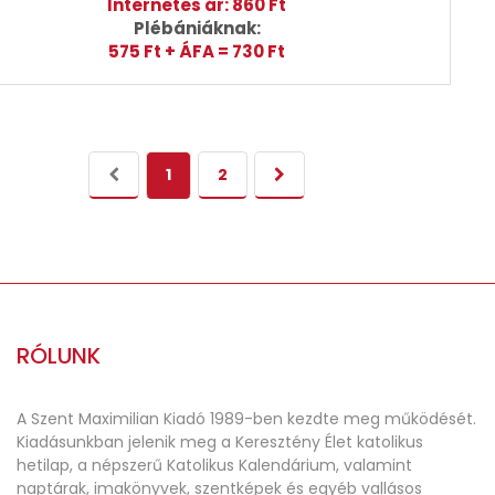
Internetes ár: 860 Ft
Plébániáknak:
575 Ft + ÁFA = 730 Ft
1
2
RÓLUNK
A Szent Maximilian Kiadó 1989-ben kezdte meg működését.
Kiadásunkban jelenik meg a Keresztény Élet katolikus
hetilap, a népszerű Katolikus Kalendárium, valamint
naptárak, imakönyvek, szentképek és egyéb vallásos