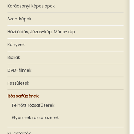
Karácsonyi képeslapok
Szentképek
Házi áldás, Jézus-kép, Mária-kép
Könyvek
Bibliák
DVD-filmek
Feszületek
Rózsafüzérek
Felnőtt rózsafüzérek
Gyermek rózsafüzérek
Kulcstartók