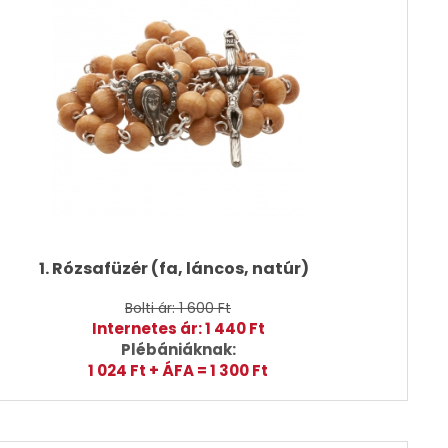
1. Rózsafüzér (fa, láncos, natúr)
Bolti ár: 1 600 Ft
Internetes ár: 1 440 Ft
Plébániáknak:
1 024 Ft + ÁFA = 1 300 Ft