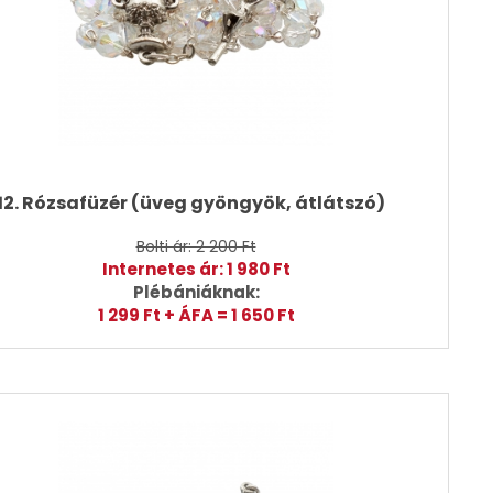
12. Rózsafüzér (üveg gyöngyök, átlátszó)
Bolti ár: 2 200 Ft
Internetes ár: 1 980 Ft
Plébániáknak:
1 299 Ft + ÁFA = 1 650 Ft