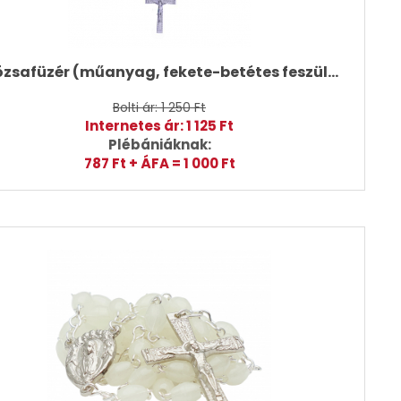
6. Rózsafüzér (műanyag, fekete-betétes feszület)
Bolti ár: 1 250 Ft
Internetes ár: 1 125 Ft
Plébániáknak:
787 Ft + ÁFA = 1 000 Ft