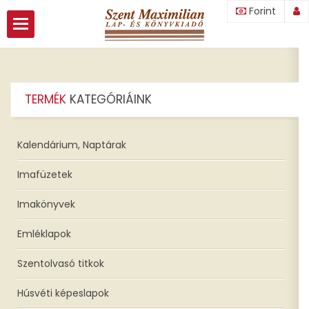
Forint
ozás
TERMÉK
KATEGÓRIÁINK
nk
Kalendárium, Naptárak
ók
Imafüzetek
Imakönyvek
Emléklapok
Szentolvasó titkok
Húsvéti képeslapok