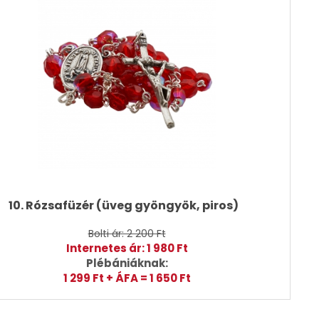
10. Rózsafüzér (üveg gyöngyök, piros)
Bolti ár: 2 200 Ft
Internetes ár: 1 980 Ft
Plébániáknak:
1 299 Ft + ÁFA = 1 650 Ft