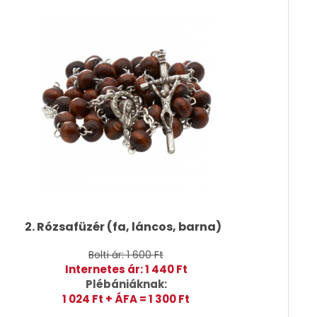
2. Rózsafüzér (fa, láncos, barna)
Bolti ár: 1 600 Ft
Internetes ár: 1 440 Ft
Plébániáknak:
1 024 Ft + ÁFA = 1 300 Ft