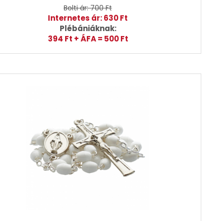
Bolti ár: 700 Ft
Internetes ár: 630 Ft
Plébániáknak:
394 Ft + ÁFA = 500 Ft