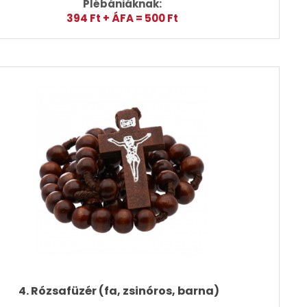
Plébániáknak:
394 Ft + ÁFA = 500 Ft
4. Rózsafüzér (fa, zsinóros, barna)