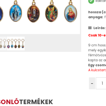
Raktá
hossza (c
anyaga:
Leírás:
Csak 10-
9 cm hosszú
mely egyik
fémötvözet
kapta az a
Egy csoma
A kulcstar
SONLÓ
TERMÉKEK