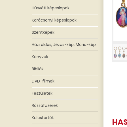
Húsvéti képeslapok
Karácsonyi képeslapok
Szentképek
Házi áldás, Jézus-kép, Mária-kép
Könyvek
Bibliák
DVD-filmek
Feszületek
Rózsafüzérek
Kulcstartók
HA