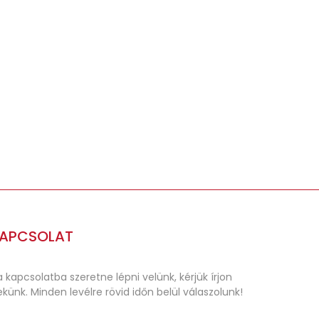
Ft
Plébániáknak:386 Ft + ÁFA = 490 Ft
APCSOLAT
 kapcsolatba szeretne lépni velünk, kérjük írjon
künk. Minden levélre rövid időn belül válaszolunk!