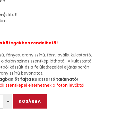
ron
m):
kb. 9
fém
es kötegekben rendelhető!
, fényes, arany színű, fém, ovális, kulcstartó,
 oldalán színes szentkép látható. A kulcstartó
ből készült és a felületkezelési eljárás során
rany színű bevonatot.
gban öt fajta kulcstartó található!
tók szentképei eltérhetnek a fotón lévőktől!