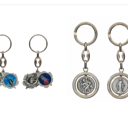
ás kulcstartó, kinyitós,
Szent Kristóf kulcstart
nböző szentképpel (4-
forgós, kétoldalas (3-
es típus)
típus)
Bolti ár: 980 Ft
Bolti ár: 950 Ft