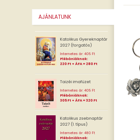
AJÁNLATUNK
Katolikus Gyereknaptár
2027 (forgatós)
Internetes ár: 405 Ft
Plébániáknak:
220 Ft + ÁFA = 280 Ft
Taizéi imafüzet
Internetes ár: 405 Ft
Plébániáknak:
305 Ft + ÁFA = 320 Ft
Rózs
Katolikus zsebnaptár
külö
2027 (1. típus)
Internetes ár: 480 Ft
Plébániáknak: