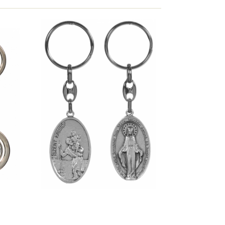
ó,
Szent Kristóf kulcstartó,
as
ovális, kétoldalas (2-es
típus)
Bolti ár: 620 Ft