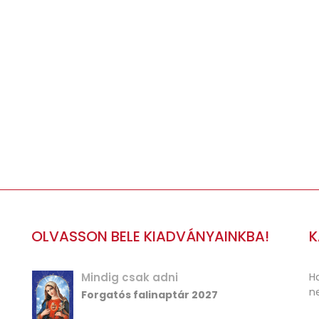
ániáknak:606 Ft + ÁFA = 770 Ft
Plébániáknak:591 Ft + ÁFA = 750 
OLVASSON BELE KIADVÁNYAINKBA!
K
Mindig csak adni
Ha
ne
Forgatós falinaptár 2027