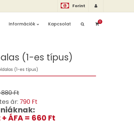
Forint
0
Információk
Kapcsolat
alas (1-es típus)
ldalas (1-es típus)
: 880 Ft
tes ár:
790 Ft
niáknak:
 + ÁFA = 660 Ft