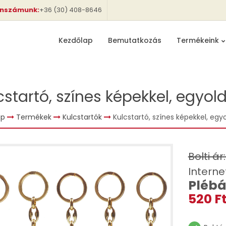
onszámunk:
+36 (30) 408-8646
Kezdőlap
Bemutatkozás
Termékeink
cstartó, színes képekkel, egyold
ap
Termékek
Kulcstartók
Kulcstartó, színes képekkel, egyo
Bolti ár
Interne
Plébá
520 Ft