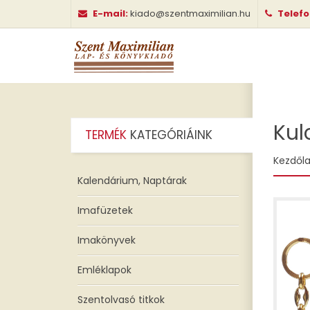
E-mail:
kiado@szentmaximilian.hu
Telef
Kul
TERMÉK
KATEGÓRIÁINK
Kezdől
Kalendárium, Naptárak
Imafüzetek
Imakönyvek
Emléklapok
Szentolvasó titkok