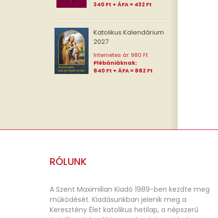
340 Ft + ÁFA = 432 Ft
Pléb
Katolikus Kalendárium
2027
Internetes ár: 980 Ft
Plébániáknak:
840 Ft + ÁFA = 882 Ft
RÓLUNK
A Szent Maximilian Kiadó 1989-ben kezdte meg
működését. Kiadásunkban jelenik meg a
Keresztény Élet katolikus hetilap, a népszerű