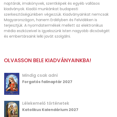
naptárak, imakönyvek, szentképek és egyéb vallásos
kiadványok. Kiadói munkánkat budapesti
szerkesztőségünkben végezzük. Kiadványainkat nemcsak
Magyarországon, hanem Erdélyben és Felvidéken is
terjesztjük. A nyomdatermékek mellett az elektronikus
média eszközeivel is igyekszünk Isten nagyobb dicsőségét
és embertársaink lelki javát szolgálni.
OLVASSON BELE KIADVÁNYAINKBA!
Mindig csak adni
Forgatós falinaptár 2027
Lélekemelő történetek
Katolikus Kalendárium 2027