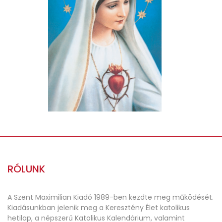
38. Fatimai Szűzanya szentkép
Bolti ár: 39 Ft
Plébániáknak:19,7 Ft + ÁFA = 25 Ft
RÓLUNK
A Szent Maximilian Kiadó 1989-ben kezdte meg működését.
Kiadásunkban jelenik meg a Keresztény Élet katolikus
hetilap, a népszerű Katolikus Kalendárium, valamint