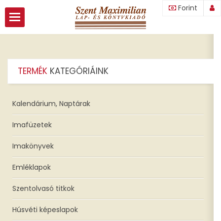
Forint
ozás
TERMÉK
KATEGÓRIÁINK
nk
Kalendárium, Naptárak
ók
Imafüzetek
Imakönyvek
Emléklapok
Szentolvasó titkok
Húsvéti képeslapok