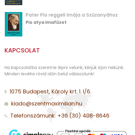
Pater Pio reggeli imája a Szűzanyához
Pio atya imafüzet
KAPCSOLAT
Ha kapcsolatba szeretne lépni velünk, kérjük írjon nekünk.
Minden levélre rövid időn belül válaszolunk!
1075 Budapest, Károly krt. 1. I/6.
kiado@szentmaximilian.hu
Telefonszámunk: +36 (30) 408-8646