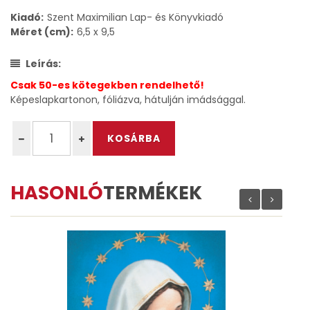
Kiadó:
Szent Maximilian Lap- és Könyvkiadó
Méret (cm):
6,5 x 9,5
Leírás:
Csak 50-es kötegekben rendelhető!
Képeslapkartonon, fóliázva, hátulján imádsággal.
HASONLÓ
TERMÉKEK