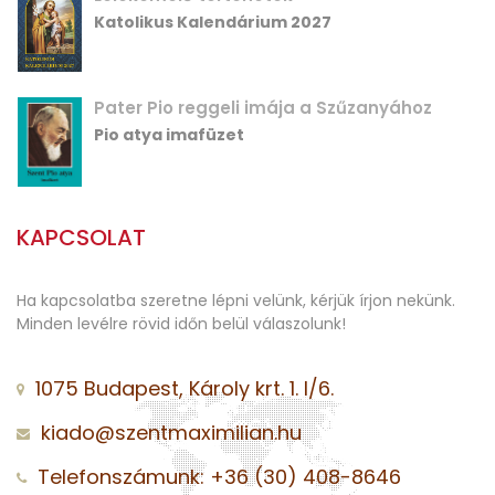
Katolikus Kalendárium 2027
Pater Pio reggeli imája a Szűzanyához
Pio atya imafüzet
KAPCSOLAT
Ha kapcsolatba szeretne lépni velünk, kérjük írjon nekünk.
Minden levélre rövid időn belül válaszolunk!
1075 Budapest, Károly krt. 1. I/6.
kiado@szentmaximilian.hu
Telefonszámunk: +36 (30) 408-8646