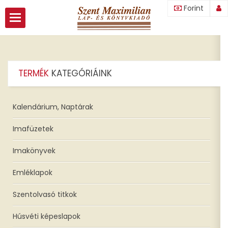
Forint
ozás
TERMÉK
KATEGÓRIÁINK
nk
Kalendárium, Naptárak
ók
Imafüzetek
Imakönyvek
Emléklapok
Szentolvasó titkok
Húsvéti képeslapok