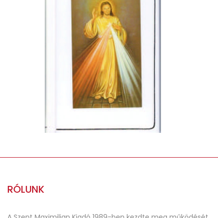
Hozsanna – Teljes kottás
népénekeskönyv
Bolti ár: 3 950 Ft
Plébániáknak:3 386 Ft + ÁFA = 3 555 Ft
RÓLUNK
A Szent Maximilian Kiadó 1989-ben kezdte meg működését.