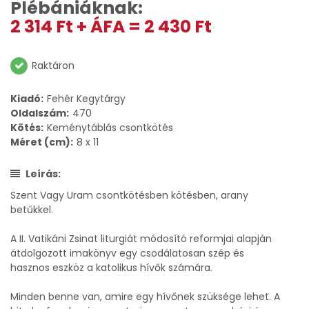
Plébániáknak:
2 314 Ft + ÁFA = 2 430 Ft
Raktáron
Kiadó:
Fehér Kegytárgy
Oldalszám:
470
Kötés:
Keménytáblás csontkötés
Méret (cm):
8 x 11
Leírás:
Szent Vagy Uram csontkötésben kötésben, arany
betűkkel.
A II. Vatikáni Zsinat liturgiát módosító reformjai alapján
átdolgozott imakönyv egy csodálatosan szép és
hasznos eszköz a katolikus hívők számára.
Minden benne van, amire egy hívőnek szüksége lehet. A