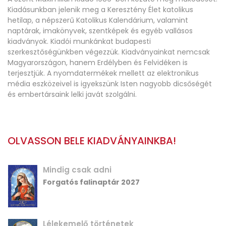
Kiadásunkban jelenik meg a Keresztény Élet katolikus
hetilap, a népszerű Katolikus Kalendárium, valamint
naptárak, imakönyvek, szentképek és egyéb vallásos
kiadványok. Kiadói munkánkat budapesti
szerkesztőségünkben végezzük. Kiadványainkat nemcsak
Magyarországon, hanem Erdélyben és Felvidéken is
terjesztjük. A nyomdatermékek mellett az elektronikus
média eszközeivel is igyekszünk Isten nagyobb dicsőségét
és embertársaink lelki javát szolgálni.
OLVASSON BELE KIADVÁNYAINKBA!
Mindig csak adni
Forgatós falinaptár 2027
Lélekemelő történetek