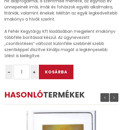
hit alapfogalmai, a szentmise menete, az egyházi év
ünnepeinek imái, imák és fohászok egyéb alkalmakra,
litániák, valamint énekek. Méltán az egyik legkedveltebb
imakönyv a hívők szerint.
A Fehér Kegytárgy Kft kiadásában megjelent imakönyv
többféle borítással készül. Az úgynevezett
„csontkötéses” változat különféle szebbnél szebb
szentképpel díszítve kínálja magát a legkényesebb
ízlést is kielégítve.
HASONLÓ
TERMÉKEK